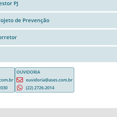
stor PJ
rojeto de Prevenção
orretor
OUVIDORIA
com.br
ouvidoria@ases.com.br
2030
(22) 2726-2014